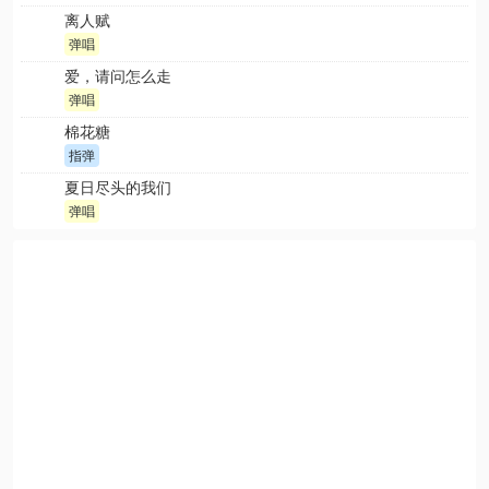
离人赋
弹唱
爱，请问怎么走
弹唱
棉花糖
指弹
夏日尽头的我们
弹唱