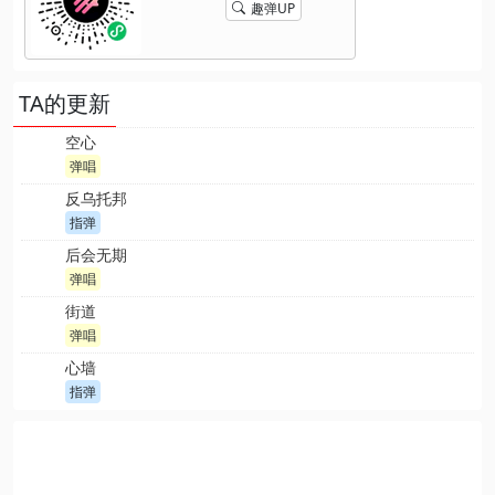
趣弹UP
TA的更新
空心
弹唱
反乌托邦
指弹
后会无期
弹唱
街道
弹唱
心墙
指弹