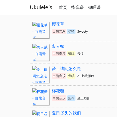
Ukulele X
首页
指弹谱
弹唱谱
樱花草
白熊音乐
指弹
Sweety
离人赋
白熊音乐
弹唱
云汐
爱，请问怎么走
白熊音乐
弹唱
A-Lin黄丽玲
棉花糖
白熊音乐
指弹
至上励合
夏日尽头的我们