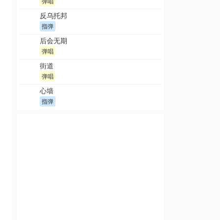
弹唱
反乌托邦
指弹
后会无期
弹唱
街道
弹唱
心墙
指弹