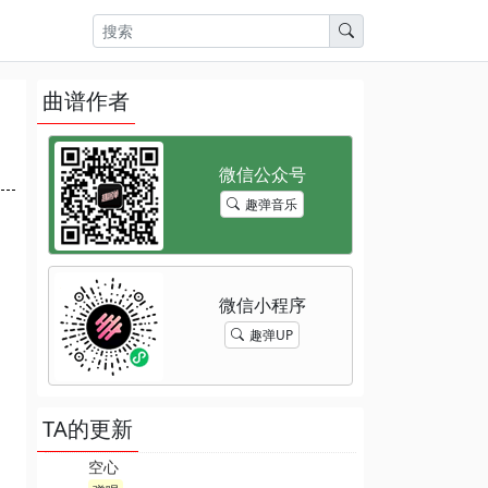
曲谱作者
趣弹音乐
趣弹UP
TA的更新
空心