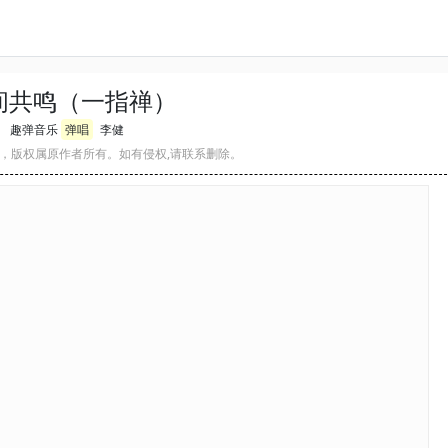
间共鸣（一指禅）
趣弹音乐
弹唱
李健
，版权属原作者所有。如有侵权,请联系删除。