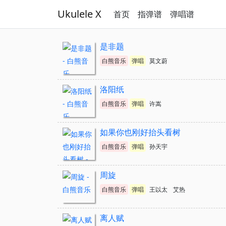
Ukulele X
首页
指弹谱
弹唱谱
是非题
白熊音乐
弹唱
莫文蔚
洛阳纸
白熊音乐
弹唱
许嵩
如果你也刚好抬头看树
白熊音乐
弹唱
孙天宇
周旋
白熊音乐
弹唱
王以太
艾热
离人赋