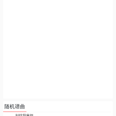
随机谱曲
别找我麻烦