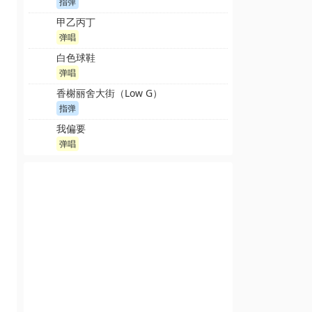
指弹
甲乙丙丁
弹唱
白色球鞋
弹唱
香榭丽舍大街（Low G）
指弹
我偏要
弹唱