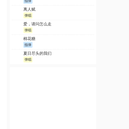
指弹
离人赋
弹唱
爱，请问怎么走
弹唱
棉花糖
指弹
夏日尽头的我们
弹唱