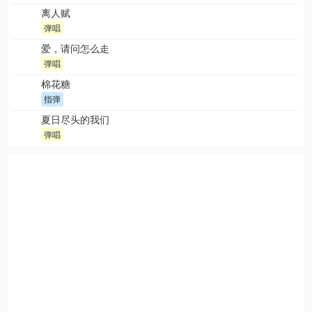
离人赋
弹唱
爱，请问怎么走
弹唱
棉花糖
指弹
夏日尽头的我们
弹唱