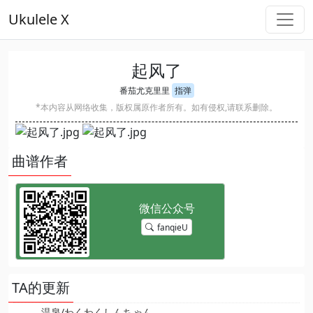
Ukulele X
起风了
番茄尤克里里
指弹
*本内容从网络收集，版权属原作者所有。如有侵权,请联系删除。
曲谱作者
fanqieU
TA的更新
温泉/わくわくしんちゃん