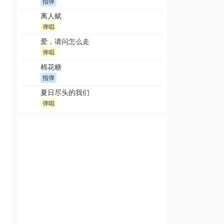
指弹
离人赋
弹唱
爱，请问怎么走
弹唱
棉花糖
指弹
夏日尽头的我们
弹唱