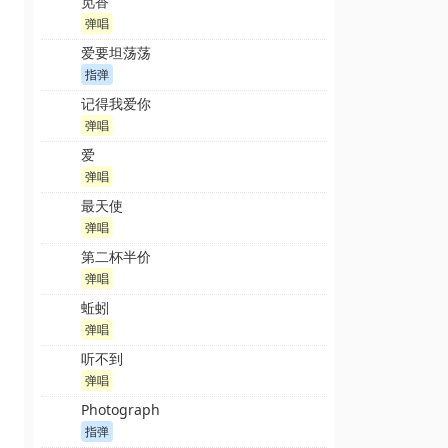
觅香
弹唱
爱要坦荡荡
指弹
记得我爱你
弹唱
爱
弹唱
最天使
弹唱
第二杯半价
弹唱
蚯蚓
弹唱
听不到
弹唱
Photograph
指弹