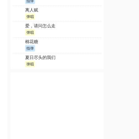
指弹
离人赋
弹唱
爱，请问怎么走
弹唱
棉花糖
指弹
夏日尽头的我们
弹唱