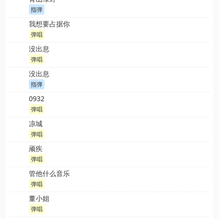
指弹
我想要占据你
弹唱
没出息
弹唱
没出息
指弹
0932
弹唱
凉城
弹唱
顽疾
弹唱
管他什么音乐
弹唱
董小姐
弹唱