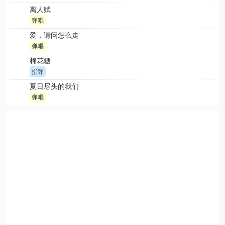
离人赋
弹唱
爱，请问怎么走
弹唱
棉花糖
指弹
夏日尽头的我们
弹唱