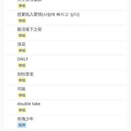
弹唱
想要陷入爱情(사랑에 빠지고 싶다)
弹唱
眼泪落下之前
弹唱
浪花
弹唱
ONLY
弹唱
别怕变老
弹唱
可能
弹唱
double take
弹唱
玫瑰少年
指弹