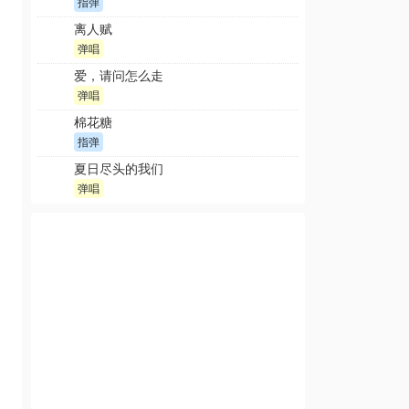
指弹
离人赋
弹唱
爱，请问怎么走
弹唱
棉花糖
指弹
夏日尽头的我们
弹唱