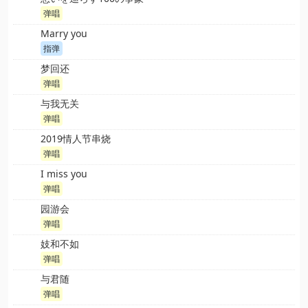
弹唱
Marry you
指弹
梦回还
弹唱
与我无关
弹唱
2019情人节串烧
弹唱
I miss you
弹唱
园游会
弹唱
妓和不如
弹唱
与君随
弹唱