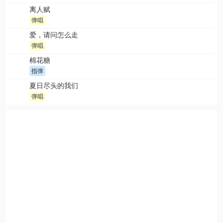
离人赋
弹唱
爱，请问怎么走
弹唱
棉花糖
指弹
夏日尽头的我们
弹唱