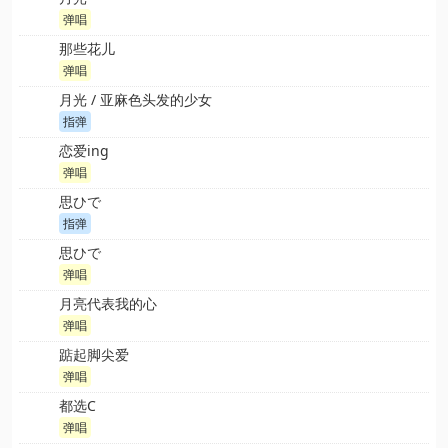
弹唱
那些花儿
弹唱
月光 / 亚麻色头发的少女
指弹
恋爱ing
弹唱
思ひで
指弹
思ひで
弹唱
月亮代表我的心
弹唱
踮起脚尖爱
弹唱
都选C
弹唱