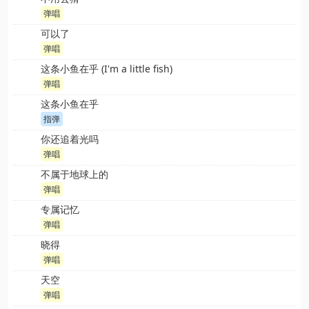
弹唱
可以了
弹唱
这条小鱼在乎 (I'm a little fish)
弹唱
这条小鱼在乎
指弹
你还追着光吗
弹唱
不属于地球上的
弹唱
专属记忆
弹唱
晓得
弹唱
天空
弹唱