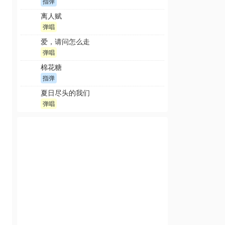
指弹
离人赋
弹唱
爱，请问怎么走
弹唱
棉花糖
指弹
夏日尽头的我们
弹唱