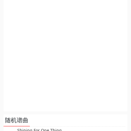
随机谱曲
Shining For One Thing