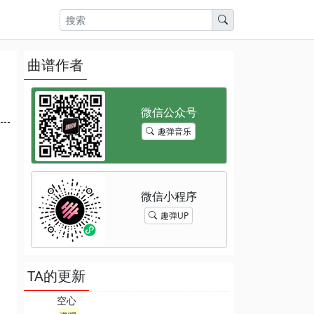
曲谱作者
趣弹音乐
趣弹UP
TA的更新
空心