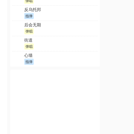
弹唱
反乌托邦
指弹
后会无期
弹唱
街道
弹唱
心墙
指弹