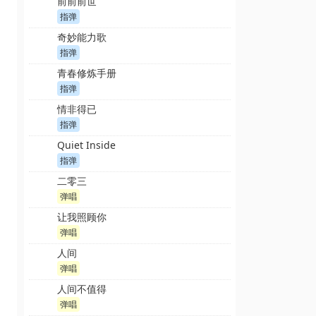
前前前世
指弹
奇妙能力歌
指弹
青春修炼手册
指弹
情非得已
指弹
Quiet Inside
指弹
二零三
弹唱
让我照顾你
弹唱
人间
弹唱
人间不值得
弹唱