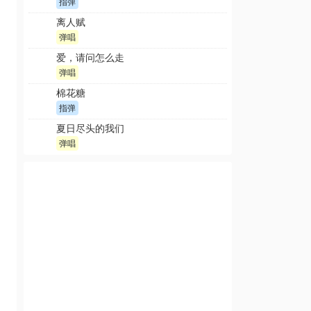
指弹
离人赋
弹唱
爱，请问怎么走
弹唱
棉花糖
指弹
夏日尽头的我们
弹唱