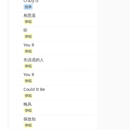
Crazy G
指弹
相思遥
弹唱
听
弹唱
You R
弹唱
先说谎的人
弹唱
You R
弹唱
Could It Be
弹唱
晚风
弹唱
探故知
弹唱