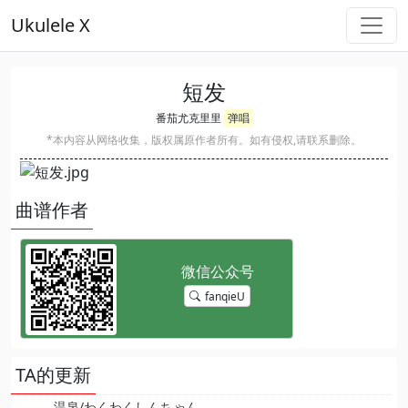
Ukulele X
短发
番茄尤克里里
弹唱
*本内容从网络收集，版权属原作者所有。如有侵权,请联系删除。
曲谱作者
fanqieU
TA的更新
温泉/わくわくしんちゃん