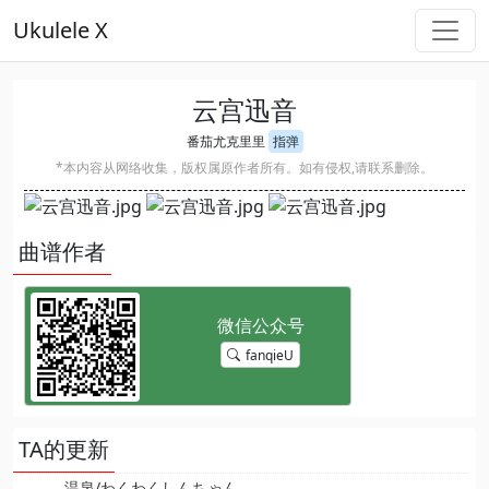
Ukulele X
云宫迅音
番茄尤克里里
指弹
*本内容从网络收集，版权属原作者所有。如有侵权,请联系删除。
曲谱作者
fanqieU
TA的更新
温泉/わくわくしんちゃん