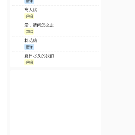
指弹
离人赋
弹唱
爱，请问怎么走
弹唱
棉花糖
指弹
夏日尽头的我们
弹唱