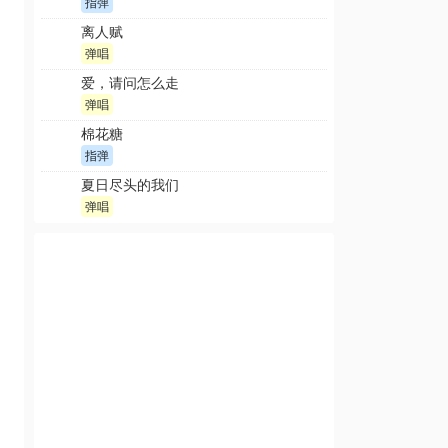
指弹
离人赋
弹唱
爱，请问怎么走
弹唱
棉花糖
指弹
夏日尽头的我们
弹唱