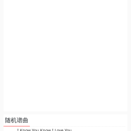
随机谱曲
I Know You Know I Love You