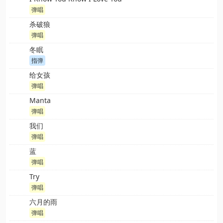
弹唱
杀破狼
弹唱
冬眠
指弹
给女孩
弹唱
Manta
弹唱
我们
弹唱
蓝
弹唱
Try
弹唱
六月的雨
弹唱