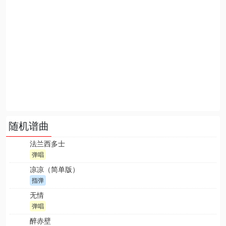
随机谱曲
法兰西多士
弹唱
凉凉（简单版）
指弹
无情
弹唱
醉赤壁