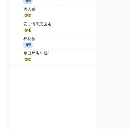
指弹
离人赋
弹唱
爱，请问怎么走
弹唱
棉花糖
指弹
夏日尽头的我们
弹唱