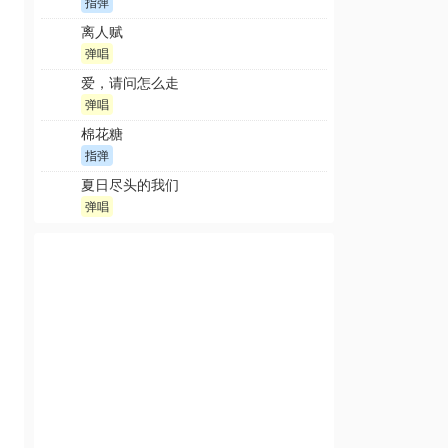
指弹
离人赋
弹唱
爱，请问怎么走
弹唱
棉花糖
指弹
夏日尽头的我们
弹唱