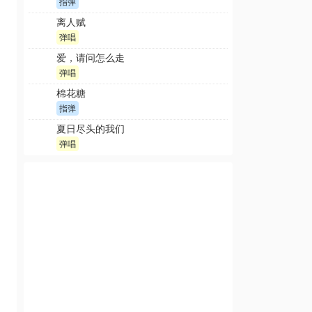
指弹
离人赋
弹唱
爱，请问怎么走
弹唱
棉花糖
指弹
夏日尽头的我们
弹唱