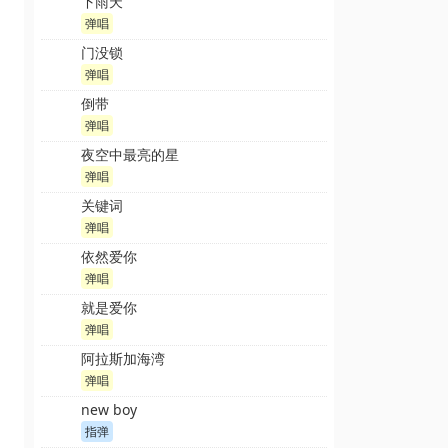
下雨天
弹唱
门没锁
弹唱
倒带
弹唱
夜空中最亮的星
弹唱
关键词
弹唱
依然爱你
弹唱
就是爱你
弹唱
阿拉斯加海湾
弹唱
new boy
指弹