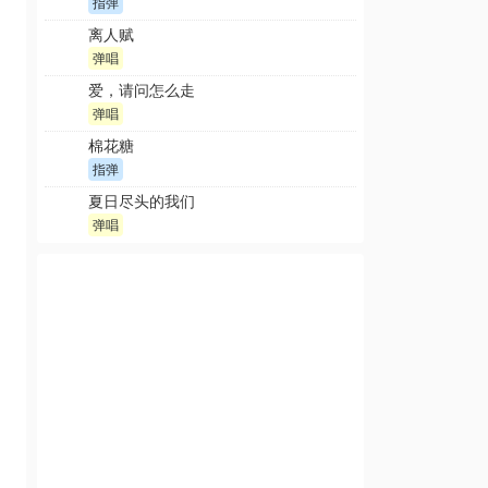
指弹
离人赋
弹唱
爱，请问怎么走
弹唱
棉花糖
指弹
夏日尽头的我们
弹唱