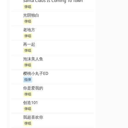
Santa Claus Is Coming To Town
弹唱
光阴独白
弹唱
老地方
弹唱
再一起
弹唱
泡沫美人鱼
弹唱
樱桃小丸子ED
指弹
你是爱我的
弹唱
创造101
弹唱
我超喜欢你
弹唱