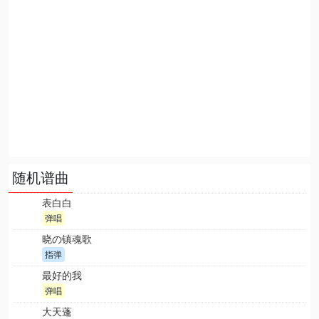
随机谱曲
表白白
弹唱
晓の镇魂歌
指弹
最好的我
弹唱
大天蓬