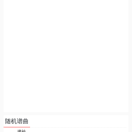
随机谱曲
拂袖