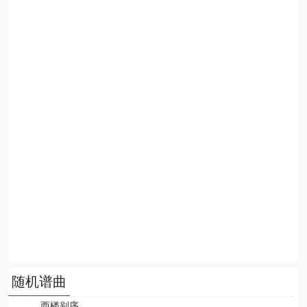
随机谱曲
西楼别序