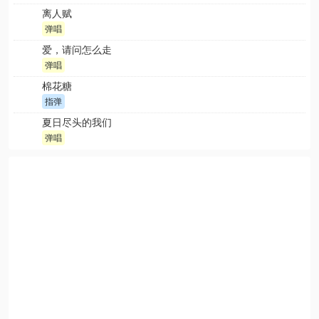
离人赋
弹唱
爱，请问怎么走
弹唱
棉花糖
指弹
夏日尽头的我们
弹唱