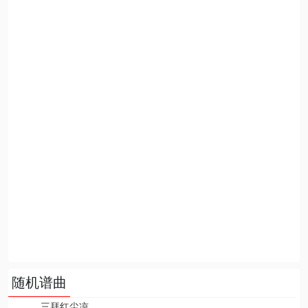
随机谱曲
三拜红尘凉