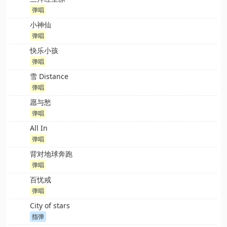
弹唱
小神仙
弹唱
快乐小孩
弹唱
雪 Distance
弹唱
愿与愁
弹唱
All In
弹唱
背对地球奔跑
弹唱
百忧戒
弹唱
City of stars
指弹