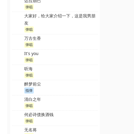
达拉崩巴
弹唱
大家好，给大家介绍一下，这是我男朋
友
弹唱
万古生香
弹唱
It's you
弹唱
听海
弹唱
醉梦前尘
指弹
清白之年
弹唱
何必诗债换酒钱
弹唱
无名将