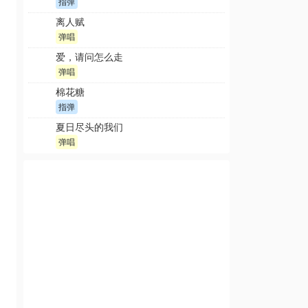
指弹
离人赋
弹唱
爱，请问怎么走
弹唱
棉花糖
指弹
夏日尽头的我们
弹唱