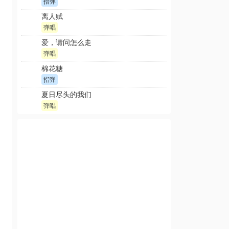
指弹
离人赋
弹唱
爱，请问怎么走
弹唱
棉花糖
指弹
夏日尽头的我们
弹唱