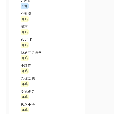
好想你
指弹
不摇滚
弹唱
游京
弹唱
You(=I)
弹唱
我从崖边跌落
弹唱
小红帽
弹唱
给你给我
弹唱
爱我别走
弹唱
执迷不悟
弹唱