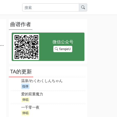
曲谱作者
fanqieU
TA的更新
温泉/わくわくしんちゃん
指弹
爱的双重魔力
弹唱
一千零一夜
弹唱