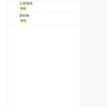
王牌冤家
弹唱
爱转角
弹唱