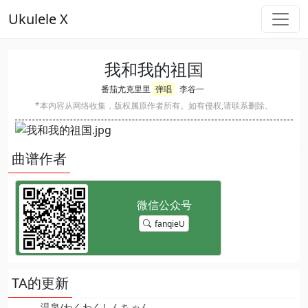
Ukulele X
我和我的祖国
番茄尤克里里
弹唱
李谷一
*本内容从网络收集，版权属原作者所有。如有侵权,请联系删除。
曲谱作者
fanqieU
TA的更新
温泉/わくわくしんちゃん