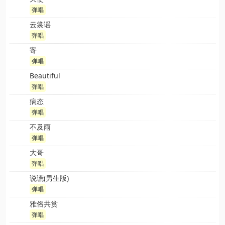
弹唱
云裳谣
弹唱
寄
弹唱
Beautiful
弹唱
病态
弹唱
不及雨
弹唱
大哥
弹唱
说谎(男生版)
弹唱
雅俗共赏
弹唱