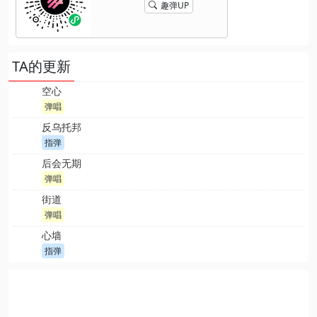
趣弹UP
TA的更新
空心
弹唱
反乌托邦
指弹
后会无期
弹唱
街道
弹唱
心墙
指弹