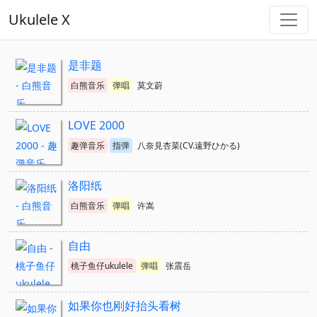
Ukulele X
是非题
白熊音乐
弹唱
莫文蔚
LOVE 2000
趣弹音乐
指弹
八奈見杏菜(CV.遠野ひかる)
洛阳纸
白熊音乐
弹唱
许嵩
自由
桃子鱼仔ukulele
弹唱
张震岳
如果你也刚好抬头看树