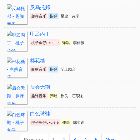
反乌托邦
趣弹音乐
指弹
星尘
诗岸
甲乙丙丁
桃子鱼仔ukulele
弹唱
李佳薇
棉花糖
白熊音乐
指弹
至上励合
后会无期
趣弹音乐
弹唱
徐良
汪苏泷
白色球鞋
桃子鱼仔ukulele
弹唱
陈奕迅
Previous
1
2
3
4
5
Next