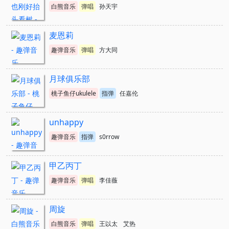
白熊音乐
弹唱
孙天宇
麦恩莉
趣弹音乐
弹唱
方大同
月球俱乐部
桃子鱼仔ukulele
指弹
任嘉伦
unhappy
趣弹音乐
指弹
s0rrow
甲乙丙丁
趣弹音乐
弹唱
李佳薇
周旋
白熊音乐
弹唱
王以太
艾热