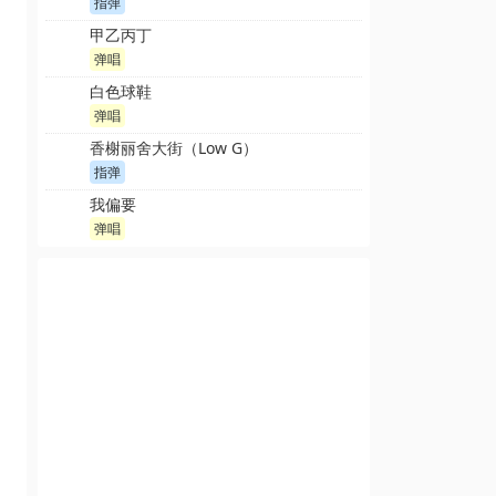
指弹
甲乙丙丁
弹唱
白色球鞋
弹唱
香榭丽舍大街（Low G）
指弹
我偏要
弹唱