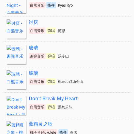
白熊音乐
指弹
Kyas Ryo
讨厌
白熊音乐
弹唱
芮恩
玻璃
趣弹音乐
弹唱
汤令山
玻璃
白熊音乐
弹唱
Gareth.T汤令山
Don't Break My Heart
白熊音乐
弹唱
黑豹乐队
蓝精灵之歌
桃子鱼仔ukulele
指弹
佚名