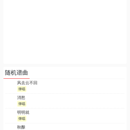
随机谱曲
风去云不回
弹唱
消愁
弹唱
明明就
弹唱
秋酿